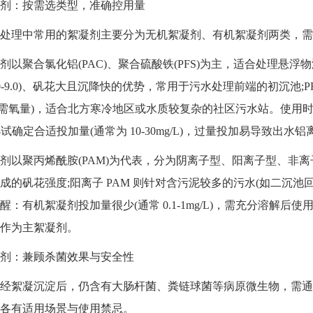
：按需选类型，准确控用量
理中常用的絮凝剂主要分为无机絮凝剂、有机絮凝剂两类，需根
合氯化铝(PAC)、聚合硫酸铁(PFS)为主，适合处理悬浮物浓度较
5.0-9.0)、矾花大且沉降快的优势，常用于污水处理前端的初沉
化学需氧量)，适合北方寒冷地区或水质较复杂的社区污水站。使用时需注
过小试确定合适投加量(通常为 10-30mg/L)，过量投加易导致出水
聚丙烯酰胺(PAM)为代表，分为阴离子型、阳离子型、非离子
成的矾花强度;阳离子 PAM 则针对含污泥较多的污水(如二沉
醒：有机絮凝剂投加量很少(通常 0.1-1mg/L)，需充分溶解
作为主絮凝剂。
：兼顾杀菌效果与安全性
絮凝沉淀后，仍含有大肠杆菌、粪链球菌等病原微生物，需通
各有适用场景与使用禁忌。