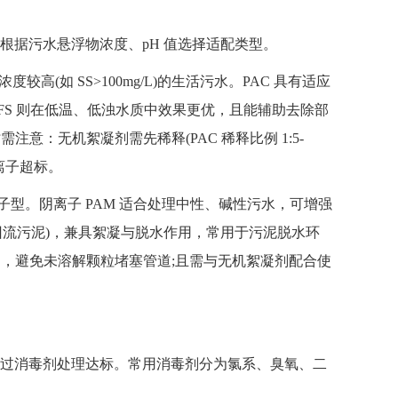
据污水悬浮物浓度、pH 值选择适配类型。
高(如 SS>100mg/L)的生活污水。PAC 具有适应
池;PFS 则在低温、低浊水质中效果更优，且能辅助去除部
意：无机絮凝剂需先稀释(PAC 稀释比例 1:5-
铝离子超标。
型。阴离子 PAM 适合处理中性、碱性污水，可增强
池回流污泥)，兼具絮凝与脱水作用，常用于污泥脱水环
后使用，避免未溶解颗粒堵塞管道;且需与无机絮凝剂配合使
过消毒剂处理达标。常用消毒剂分为氯系、臭氧、二