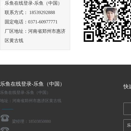
乐鱼在线登录-乐鱼（中国）
乐鱼（中国）
联系方式： 18539292888
固定电话：0371-60977771
厂区地址：河南省郑州市惠济
区黄古线
乐鱼在线登录-乐鱼（中国）
快
乐鱼在线登录-乐鱼（中国）
地址：河南省郑州市惠济区黄古线
梁经理：18503850880
乐