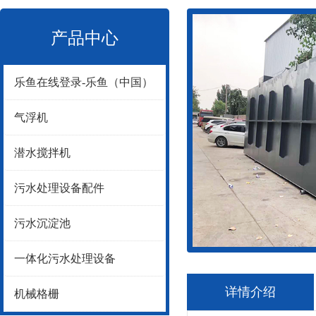
产品中心
乐鱼在线登录-乐鱼（中国）
气浮机
潜水搅拌机
污水处理设备配件
污水沉淀池
一体化污水处理设备
详情介绍
机械格栅