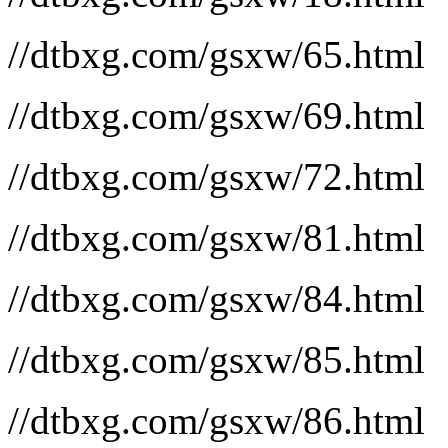
//dtbxg.com/gsxw/65.html
//dtbxg.com/gsxw/69.html
//dtbxg.com/gsxw/72.html
//dtbxg.com/gsxw/81.html
//dtbxg.com/gsxw/84.html
//dtbxg.com/gsxw/85.html
//dtbxg.com/gsxw/86.html