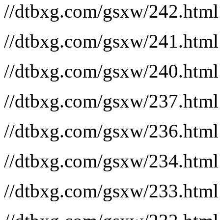
//dtbxg.com/gsxw/242.html
//dtbxg.com/gsxw/241.html
//dtbxg.com/gsxw/240.html
//dtbxg.com/gsxw/237.html
//dtbxg.com/gsxw/236.html
//dtbxg.com/gsxw/234.html
//dtbxg.com/gsxw/233.html