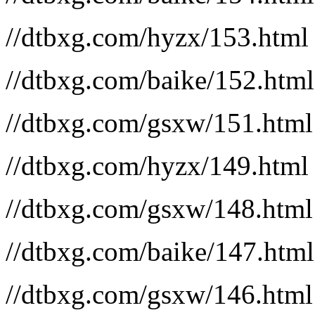
//dtbxg.com/hyzx/153.html
//dtbxg.com/baike/152.html
//dtbxg.com/gsxw/151.html
//dtbxg.com/hyzx/149.html
//dtbxg.com/gsxw/148.html
//dtbxg.com/baike/147.html
//dtbxg.com/gsxw/146.html