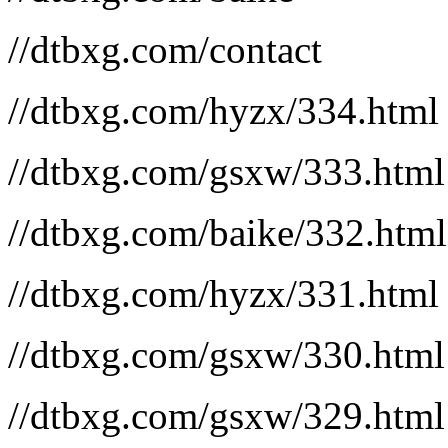
//dtbxg.com/contact
//dtbxg.com/hyzx/334.html
//dtbxg.com/gsxw/333.html
//dtbxg.com/baike/332.html
//dtbxg.com/hyzx/331.html
//dtbxg.com/gsxw/330.html
//dtbxg.com/gsxw/329.html