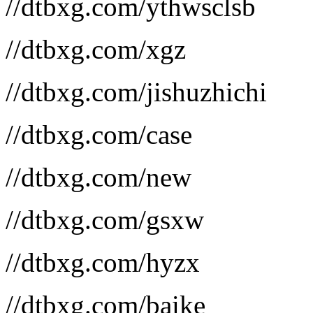
//dtbxg.com/ythwsclsb
//dtbxg.com/xgz
//dtbxg.com/jishuzhichi
//dtbxg.com/case
//dtbxg.com/new
//dtbxg.com/gsxw
//dtbxg.com/hyzx
//dtbxg.com/baike