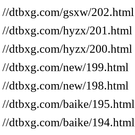
//dtbxg.com/gsxw/202.html
//dtbxg.com/hyzx/201.html
//dtbxg.com/hyzx/200.html
//dtbxg.com/new/199.html
//dtbxg.com/new/198.html
//dtbxg.com/baike/195.html
//dtbxg.com/baike/194.html