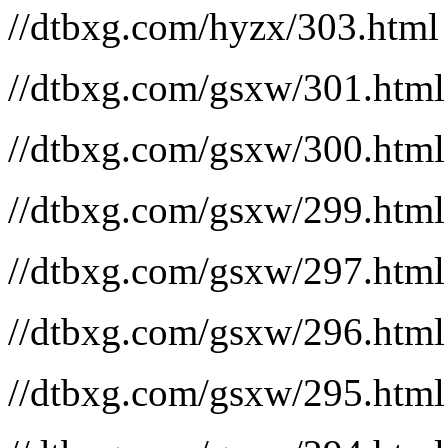
//dtbxg.com/hyzx/303.html
//dtbxg.com/gsxw/301.html
//dtbxg.com/gsxw/300.html
//dtbxg.com/gsxw/299.html
//dtbxg.com/gsxw/297.html
//dtbxg.com/gsxw/296.html
//dtbxg.com/gsxw/295.html