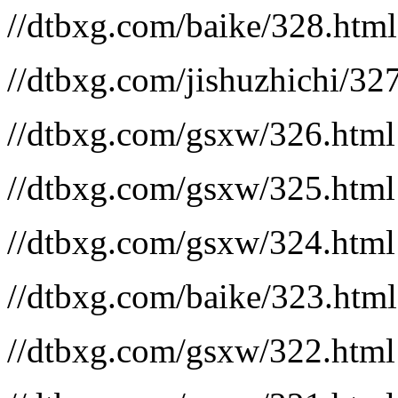
//dtbxg.com/baike/328.html
//dtbxg.com/jishuzhichi/32
//dtbxg.com/gsxw/326.html
//dtbxg.com/gsxw/325.html
//dtbxg.com/gsxw/324.html
//dtbxg.com/baike/323.html
//dtbxg.com/gsxw/322.html