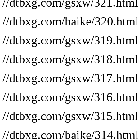
//dtbxg.com/gsxw/321.html
//dtbxg.com/baike/320.html
//dtbxg.com/gsxw/319.html
//dtbxg.com/gsxw/318.html
//dtbxg.com/gsxw/317.html
//dtbxg.com/gsxw/316.html
//dtbxg.com/gsxw/315.html
//dtbxg.com/baike/314.html