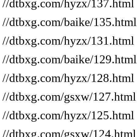
//dtbxg.com/hyzx/137.html
//dtbxg.com/baike/135.html
//dtbxg.com/hyzx/131.html
//dtbxg.com/baike/129.html
//dtbxg.com/hyzx/128.html
//dtbxg.com/gsxw/127.html
//dtbxg.com/hyzx/125.html
//dtbxg.com/gsxw/124.html