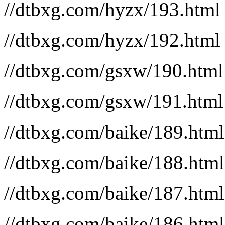
//dtbxg.com/hyzx/193.html
//dtbxg.com/hyzx/192.html
//dtbxg.com/gsxw/190.html
//dtbxg.com/gsxw/191.html
//dtbxg.com/baike/189.html
//dtbxg.com/baike/188.html
//dtbxg.com/baike/187.html
//dtbxg.com/baike/186.html