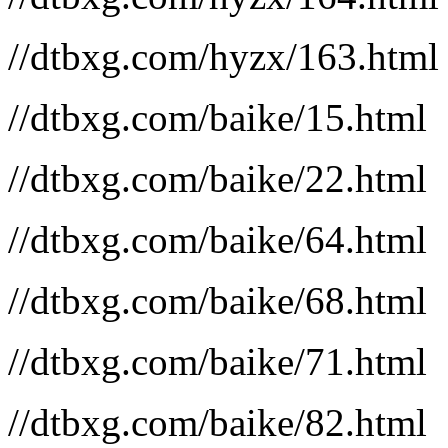
//dtbxg.com/hyzx/163.html
//dtbxg.com/baike/15.html
//dtbxg.com/baike/22.html
//dtbxg.com/baike/64.html
//dtbxg.com/baike/68.html
//dtbxg.com/baike/71.html
//dtbxg.com/baike/82.html