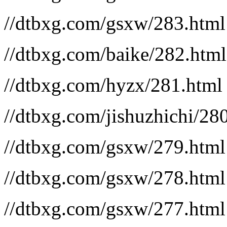
//dtbxg.com/gsxw/283.html
//dtbxg.com/baike/282.html
//dtbxg.com/hyzx/281.html
//dtbxg.com/jishuzhichi/28
//dtbxg.com/gsxw/279.html
//dtbxg.com/gsxw/278.html
//dtbxg.com/gsxw/277.html