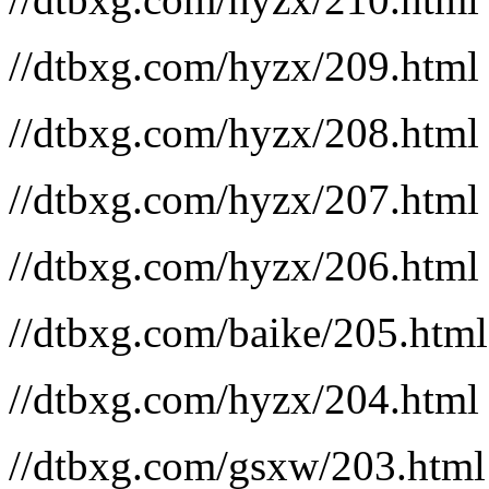
//dtbxg.com/hyzx/209.html
//dtbxg.com/hyzx/208.html
//dtbxg.com/hyzx/207.html
//dtbxg.com/hyzx/206.html
//dtbxg.com/baike/205.html
//dtbxg.com/hyzx/204.html
//dtbxg.com/gsxw/203.html