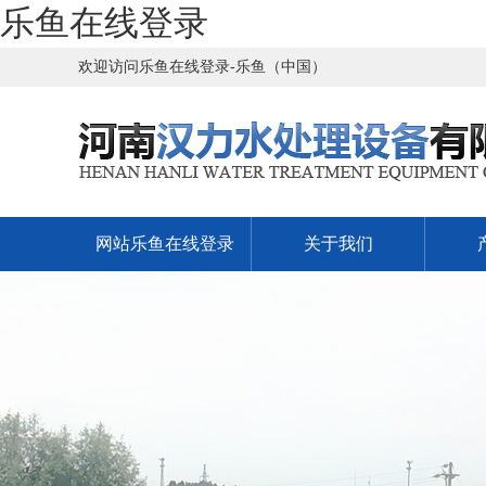
乐鱼在线登录
欢迎访问乐鱼在线登录-乐鱼（中国）
网站乐鱼在线登录
关于我们