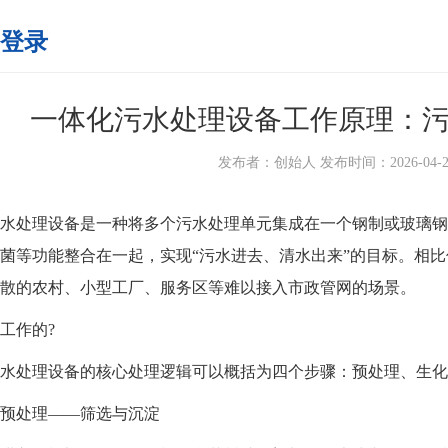
登录
一体化污水处理设备工作原理：污
发布者：创始人 发布时间：2026-04-24 1
水处理设备
是一种将多个污水处理单元集成在一个钢制或玻璃钢
菌等功能整合在一起，实现“污水进去、清水出来”的目标。相
散的农村、小型工厂、服务区等难以接入市政管网的场景。
作的?
处理设备的核心处理逻辑可以概括为四个步骤：预处理、生化
处理——筛选与沉淀