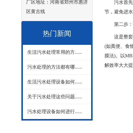
厂区地址：河南省郑州市惠济
污水首先进
区黄古线
节，避免进水
第二步：生
热门新闻
这是整套设
(如粪便、食
生活污水处理常用的方......
膜法)。以M
解效率大大提
污水处理的方法都有哪......
生活污水处理设备如何......
关于污水处理这些问题......
污水处理设备如何进行......