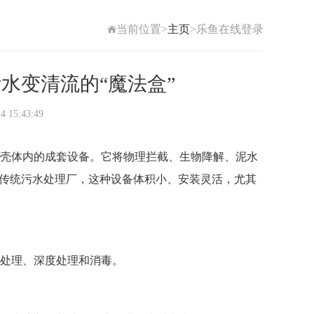
当前位置>
主页
>乐鱼在线登录
水变清流的“魔法盒”
5:43:49
壳体内的成套设备。它将物理拦截、生物降解、泥水
比传统污水处理厂，这种设备体积小、安装灵活，尤其
处理、深度处理和消毒。