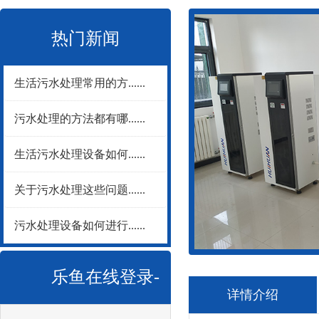
热门新闻
生活污水处理常用的方......
污水处理的方法都有哪......
生活污水处理设备如何......
关于污水处理这些问题......
污水处理设备如何进行......
乐鱼在线登录-
详情介绍