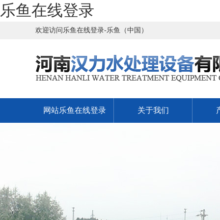
乐鱼在线登录
欢迎访问乐鱼在线登录-乐鱼（中国）
网站乐鱼在线登录
关于我们
乐鱼
潜
污水
污