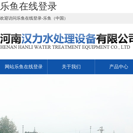
乐鱼在线登录
欢迎访问乐鱼在线登录-乐鱼（中国）
网站乐鱼在线登录
关于我们
产品中心
乐鱼在线登录-
（中国）
气浮机
潜水搅拌机
污水处理设备配
污水沉淀池