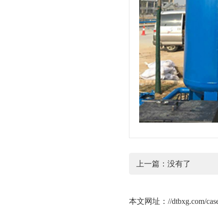
上一篇：没有了
本文网址：
//dtbxg.com/cas