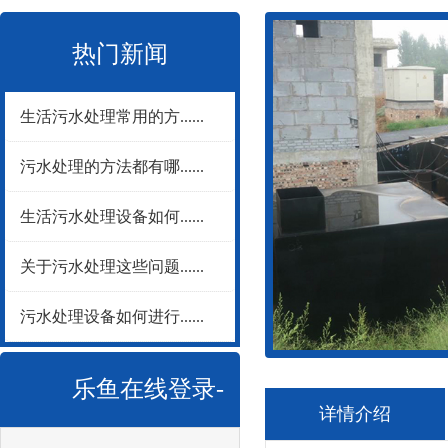
热门新闻
生活污水处理常用的方......
污水处理的方法都有哪......
生活污水处理设备如何......
关于污水处理这些问题......
污水处理设备如何进行......
乐鱼在线登录-
详情介绍