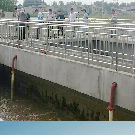
一体化污水处理
机械格栅